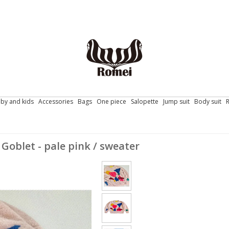
by and kids
Accessories
Bags
One piece
Salopette
Jump suit
Body suit
et - pale pink / sweater