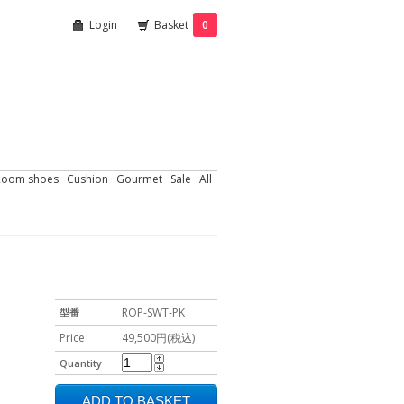
Login
Basket
0
Room shoes
Cushion
Gourmet
Sale
All
型番
ROP-SWT-PK
Price
49,500円(税込)
Quantity