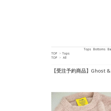
Tops
Bottoms
Ba
TOP
>
Tops
TOP
>
All
【受注予約商品】Ghost & Gobl