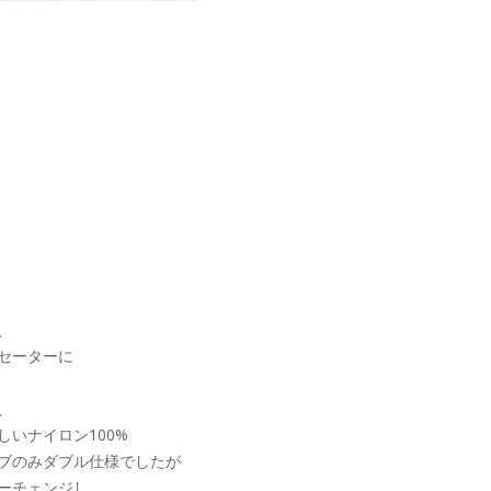
、
セーターに
、
いナイロン100%
ブのみダブル仕様でしたが
ーチェンジし