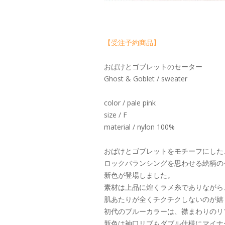
【受注予約商品】
おばけとゴブレットのセーター
Ghost & Goblet / sweater
color / pale pink
size / F
material / nylon 100%
おばけとゴブレットをモチーフにした
ロックバランシングを思わせる絵柄の
新色が登場しました。
素材は上品に煌くラメ糸でありながら
肌あたりが全くチクチクしないのが嬉し
初代のブルーカラーは、襟まわりのリ
新色は袖口リブもダブル仕様にマイナ