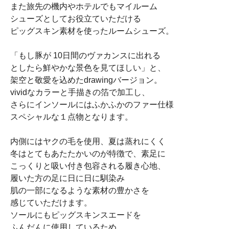
また旅先の機内やホテルでもマイルーム
シューズとしてお役立ていただける
ピッグスキン素材を使ったルームシューズ。
「もし豚が 10日間のヴァカンスに出れる
としたら鮮やかな景色を見てほしい」と、
架空と敬愛を込めたdrawingバージョン。
vividなカラーと手描きの箔で加工し、
さらにインソールにはふかふかのファー仕様
スペシャルな１点物となります。
内側にはヤクの毛を使用、夏は蒸れにくく
冬はとてもあたたかいのが特徴で、素足に
こっくりと吸い付き包容される履き心地、
履いた方の足に日に日に馴染み
肌の一部になるような素材の豊かさを
感じていただけます。
ソールにもピッグスキンスエードを
ふんだんに使用しているため、